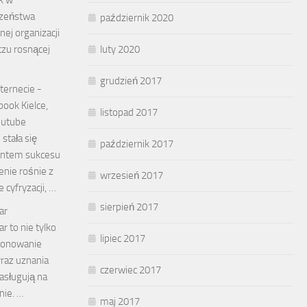
ok w
czeństwa
październik 2020
nej organizacji
zu rosnącej
luty 2020
grudzień 2017
ternecie -
book Kielce,
listopad 2017
outube
stała się
październik 2017
ntem sukcesu
zenie rośnie z
wrzesień 2017
 cyfryzacji, …
sierpień 2017
ar
r to nie tylko
lipiec 2017
ponowanie
yraz uznania
czerwiec 2017
zasługują na
nie. …
maj 2017