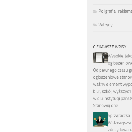
Poligrafia i reklam
Witryny
CIEKAWSZE WPISY
Wysokiej jako
ogłoszeniow
Od pewnego czasu g
ogłoszeniowe stanow
ważny element wypo
biur, szkół, wyższych
wielu instytucji pań
Stanowią one …
Sprzątaczka
W dzisiejszy
zdecydowana