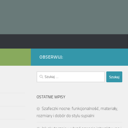
OBSERWUJ:
Szukaj:
OSTATNIE WPISY
Szafeczki nocne: funkcjonalność, materiały,
rozmiary i dobór do stylu sypialni