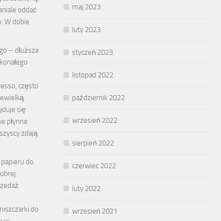
maj 2023
aniale oddać
w. W dobie
luty 2023
go – dłuższa
styczeń 2023
skonałego
listopad 2022
esso, często
ewielką
październik 2022
ajduje się
wrzesień 2022
we płynne
wszyscy zdają
sierpień 2022
 papieru do
czerwiec 2022
dobrej
przedaż
luty 2022
iszczarki do
wrzesień 2021