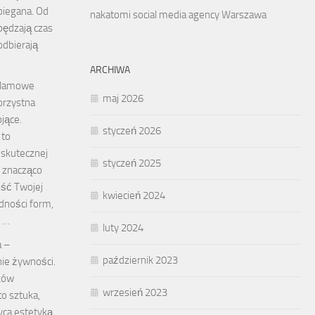
biegana. Od
nakatomi social media agency Warszawa
pędzają czas
odbierają
ARCHIWA
klamowe
maj 2026
orzystna
jące.
styczeń 2026
 to
 skutecznej
styczeń 2025
e znacząco
ść Twojej
kwiecień 2024
odności form,
, …
luty 2024
a –
październik 2023
ie żywności.
ków
wrzesień 2023
to sztuka,
yca estetyką,