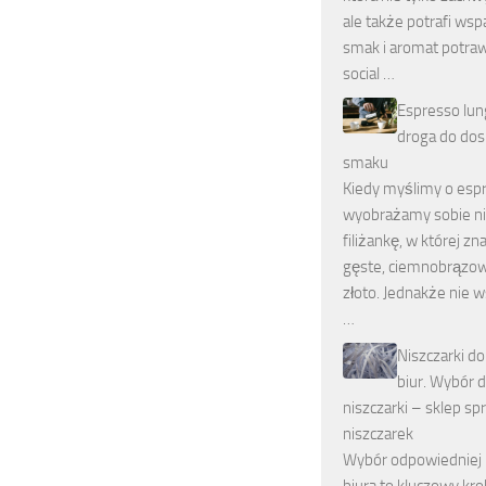
ale także potrafi wsp
smak i aromat potra
social …
Espresso lun
droga do do
smaku
Kiedy myślimy o espr
wyobrażamy sobie ni
filiżankę, w której zn
gęste, ciemnobrązo
złoto. Jednakże nie 
…
Niszczarki do
biur. Wybór 
niszczarki – sklep s
niszczarek
Wybór odpowiedniej n