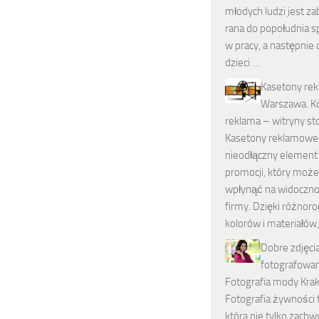
młodych ludzi jest za
rana do popołudnia s
w pracy, a następnie 
dzieci …
Kasetony re
Warszawa. K
reklama – witryny sto
Kasetony reklamowe
nieodłączny element
promocji, który moż
wpłynąć na widoczno
firmy. Dzięki różnor
kolorów i materiałów
Dobre zdjęci
fotografowan
Fotografia mody Kra
Fotografia żywności 
która nie tylko zachw