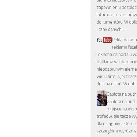
biura to kluczowy kr
zapewnieniu bezpie
informacji oraz spraw
dokumentów. W oblic
liczby danych, …
Reklama w in
reklama face
reklama na portalu y
Reklama w internecie 
nieodzownym eleme
wielu firm, a jej znac
dnia na dzień. W dobie
Gablota na puch
Gablota na pucha
miejsce na eks
trofeów, ale także w
dla osiągnięć, które 
szczególne wyróżnie