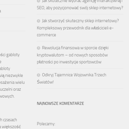
Jak skutecznie wybrać agencję interaktywną i
SEO, aby pozycjonować swój sklep internetowy?
a
Jak stworzyć skuteczny sklep internetowy?
Kompleksowy przewodnik dla właścicieli e-
commerce
Rewolucja finansowa w sporcie dzięki
ści gabloty
kryptowalutom – od nowych sposobów
e
płatności po inwestycje sportowców
abloty
Odkryj Tajemnice Wojownika Trzech
ią niezwykle
Światów!
sażenia wielu
 uczelni oraz
stwowych.
NAJNOWSZE KOMENTARZE
ch czasach
Polecamy:
 większość