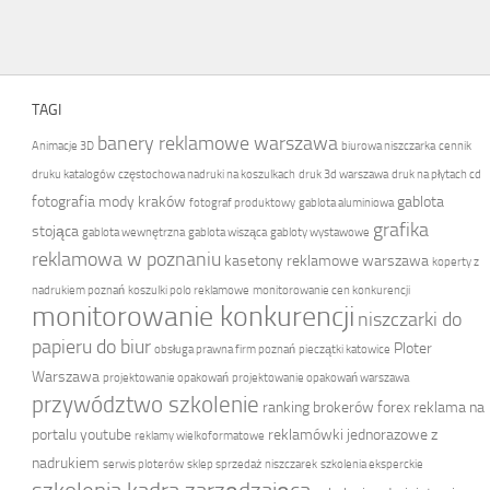
TAGI
banery reklamowe warszawa
Animacje 3D
biurowa niszczarka
cennik
druku katalogów
częstochowa nadruki na koszulkach
druk 3d warszawa
druk na płytach cd
fotografia mody kraków
gablota
fotograf produktowy
gablota aluminiowa
grafika
stojąca
gablota wewnętrzna
gablota wisząca
gabloty wystawowe
reklamowa w poznaniu
kasetony reklamowe warszawa
koperty z
nadrukiem poznań
koszulki polo reklamowe
monitorowanie cen konkurencji
monitorowanie konkurencji
niszczarki do
papieru do biur
Ploter
obsługa prawna firm poznań
pieczątki katowice
Warszawa
projektowanie opakowań
projektowanie opakowań warszawa
przywództwo szkolenie
ranking brokerów forex
reklama na
portalu youtube
reklamówki jednorazowe z
reklamy wielkoformatowe
nadrukiem
serwis ploterów
sklep sprzedaż niszczarek
szkolenia eksperckie