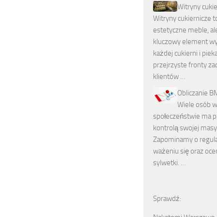
Witryny cuki
Witryny cukiernicze to
estetyczne meble, al
kluczowy element w
każdej cukierni i pieka
przejrzyste fronty za
klientów …
Obliczanie B
Wiele osób w
społeczeństwie ma p
kontrolą swojej masy 
Zapominamy o regul
ważeniu się oraz oce
sylwetki. …
Sprawdź: