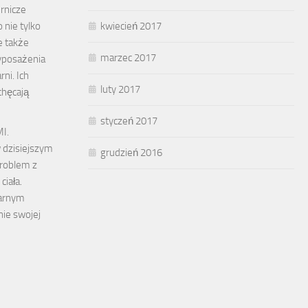
ernicze
 nie tylko
kwiecień 2017
e także
marzec 2017
yposażenia
rni. Ich
luty 2017
chęcają
styczeń 2017
MI.
 dzisiejszym
grudzień 2016
roblem z
ciała.
arnym
nie swojej