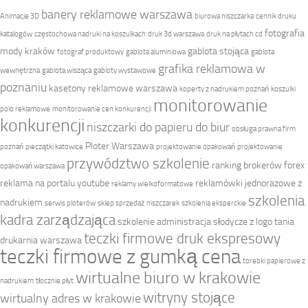
banery reklamowe warszawa
Animacje 3D
biurowa niszczarka
cennik druku
fotografia
katalogów
częstochowa nadruki na koszulkach
druk 3d warszawa
druk na płytach cd
mody kraków
gablota stojąca
fotograf produktowy
gablota aluminiowa
gablota
grafika reklamowa w
wewnętrzna
gablota wisząca
gabloty wystawowe
poznaniu
kasetony reklamowe warszawa
koperty z nadrukiem poznań
koszulki
monitorowanie
polo reklamowe
monitorowanie cen konkurencji
konkurencji
niszczarki do papieru do biur
obsługa prawna firm
Ploter Warszawa
poznań
pieczątki katowice
projektowanie opakowań
projektowanie
przywództwo szkolenie
ranking brokerów forex
opakowań warszawa
reklama na portalu youtube
reklamówki jednorazowe z
reklamy wielkoformatowe
szkolenia
nadrukiem
serwis ploterów
sklep sprzedaż niszczarek
szkolenia eksperckie
kadra zarządzająca
szkolenie administracja
słodycze z logo
tania
teczki firmowe druk ekspresowy
drukarnia warszawa
teczki firmowe z gumką cena
torebki papierowe z
wirtualne biuro w krakowie
nadrukiem
tłocznie płyt
witryny stojące
wirtualny adres w krakowie