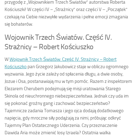
przygodę z „Wojownikiem Trzech Światów” autorstwa Roberta
Kościuszki! W części IV – „Strażnicy” oraz części V – „Początek”
czekają na Ciebie niezwykłe wydarzenia i pełne emocji zmagania
się bohaterów.
Wojownik Trzech Światów. Część IV.
Strażnicy – Robert Kościuszko
W
Wojownik Trzech Światów. Część IV. Strażnicy – Robert
Kościuszko
pan Grzegorz Jakubowicz staje w obliczu ogromnego
wyzwania. Jego życie zależy od spłacenia długu, a dwie osoby,
Jozue i Osa, postanawiają mu w tym pomóc. Razem z inspektorem
Elezarem Cherubem podejmują się misji uratowania Starego
Skinola od nieuchronnego niebezpieczeństwa. Jednak czy uda im
się pokonać groźny gang i zachować bezpieczeństwo?
Tajemnicze zadania Tomasza i jego ojca dodają dodatkowego
napięcia, gdy mroczne siły podążają za nimi, próbując odkryć
Tajemny Plan Ostatecznego Uderzenia. Czy przeznaczenie
Dawida Aria może zmienić losy Izraela? Ostatnia walka