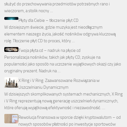
służyć do przechowywania przedmiotów potrzebnych rano i
wieczorem, a stolik nocny …
Płyty dla Ciebie – tłoczenie płyt CD
W dzisiejszym świecie, gdzie muzyka jest nieodłącznym
elementem naszego życia, jakość nośników odgrywa kluczową
rolę. Tłoczenie płyt CD to proces, który …
Twoja płyta cd – nadruk na płycie cd
Personalizacja nośników, takich jak płyty CD, zyskuje na
popularności jako sposób na uczczenie wyjątkowych okazji czy jako
oryginalny prezent. Nadruk na …
X Ring i V Ring: Zaawansowane Rozwiązania w
Uszczelnianiu Dynamicznym
W dzisiejszych skomplikowanych systemach mechanicznych, X Ring
i V Ring reprezentują nową generację uszczelnień dynamicznych,
które oferują wyjątkową efektywność i niezawodność. …
Rewolucja finansowa w sporcie dzięki kryptowalutom – od
nowych sposobów płatności po inwestycje sportowców