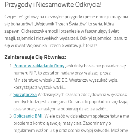
Przygody i Niesamowite Odkrycia!
Czy jesteś gotowy na niezwykłe przygody i pełne emocji zmagania
się bohaterów? „Wojownik Trzech Światów” to seria, która
zapewni Ci dreszczyk emocji i przeniesie w fascynujący świat
magii, tajemnic i niezwykłych wydarzeń. Odkryj tajemnice i zanurz
się w świat Wojownika Trzech Światów już teraz!
Zainteresuje Cię Również:
Pomoc w zakładaniu firmy
Jeśli dotychczas nie posiadało się
numeru NIP, to został on nadany przy realizacji przez
Ministerstwo wniosku CEIDG. Wystarczy wyszukać wpis,
korzystając z wyszukiwarki...
Sprzątaczka
W dzisiejszych czasach zdecydowana większość
młodych ludzi jest zabiegana. Od rana do popołudnia spędzają
czas w pracy, a następnie odbierają dzieci ze szkół...
Obliczanie BMI.
Wiele osób w dzisiejszym społeczeństwie ma
problem z kontrolą swojej masy ciała. Zapominamy o
regularnym ważeniu się oraz ocenie swojej sylwetki. Możemy