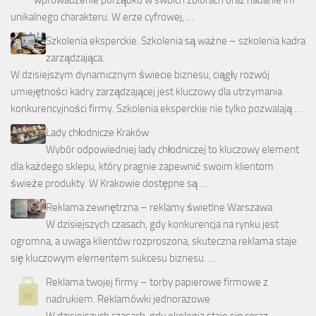
unikalnego charakteru. W erze cyfrowej, …
Szkolenia eksperckie. Szkolenia są ważne – szkolenia kadra
zarządzająca.
W dzisiejszym dynamicznym świecie biznesu, ciągły rozwój
umiejętności kadry zarządzającej jest kluczowy dla utrzymania
konkurencyjności firmy. Szkolenia eksperckie nie tylko pozwalają …
Lady chłodnicze Kraków
Wybór odpowiedniej lady chłodniczej to kluczowy element
dla każdego sklepu, który pragnie zapewnić swoim klientom
świeże produkty. W Krakowie dostępne są …
Reklama zewnętrzna – reklamy świetlne Warszawa
W dzisiejszych czasach, gdy konkurencja na rynku jest
ogromna, a uwaga klientów rozproszona, skuteczna reklama staje
się kluczowym elementem sukcesu biznesu. …
Reklama twojej firmy – torby papierowe firmowe z
nadrukiem. Reklamówki jednorazowe
W dzisiejszych czasach, gdy ekologia staje się coraz