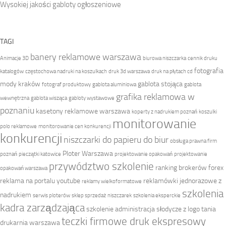
Wysokiej jakości gabloty ogłoszeniowe
TAGI
banery reklamowe warszawa
Animacje 3D
biurowa niszczarka
cennik druku
fotografia
katalogów
częstochowa nadruki na koszulkach
druk 3d warszawa
druk na płytach cd
mody kraków
gablota stojąca
fotograf produktowy
gablota aluminiowa
gablota
grafika reklamowa w
wewnętrzna
gablota wisząca
gabloty wystawowe
poznaniu
kasetony reklamowe warszawa
koperty z nadrukiem poznań
koszulki
monitorowanie
polo reklamowe
monitorowanie cen konkurencji
konkurencji
niszczarki do papieru do biur
obsługa prawna firm
Ploter Warszawa
poznań
pieczątki katowice
projektowanie opakowań
projektowanie
przywództwo szkolenie
ranking brokerów forex
opakowań warszawa
reklama na portalu youtube
reklamówki jednorazowe z
reklamy wielkoformatowe
szkolenia
nadrukiem
serwis ploterów
sklep sprzedaż niszczarek
szkolenia eksperckie
kadra zarządzająca
szkolenie administracja
słodycze z logo
tania
teczki firmowe druk ekspresowy
drukarnia warszawa