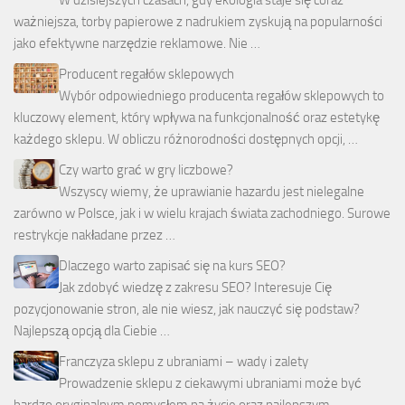
ważniejsza, torby papierowe z nadrukiem zyskują na popularności
jako efektywne narzędzie reklamowe. Nie …
Producent regałów sklepowych
Wybór odpowiedniego producenta regałów sklepowych to
kluczowy element, który wpływa na funkcjonalność oraz estetykę
każdego sklepu. W obliczu różnorodności dostępnych opcji, …
Czy warto grać w gry liczbowe?
Wszyscy wiemy, że uprawianie hazardu jest nielegalne
zarówno w Polsce, jak i w wielu krajach świata zachodniego. Surowe
restrykcje nakładane przez …
Dlaczego warto zapisać się na kurs SEO?
Jak zdobyć wiedzę z zakresu SEO? Interesuje Cię
pozycjonowanie stron, ale nie wiesz, jak nauczyć się podstaw?
Najlepszą opcją dla Ciebie …
Franczyza sklepu z ubraniami – wady i zalety
Prowadzenie sklepu z ciekawymi ubraniami może być
bardzo oryginalnym pomysłem na życie oraz najlepszym