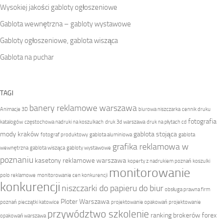
Wysokiej jakości gabloty ogłoszeniowe
Gablota wewnętrzna – gabloty wystawowe
Gabloty ogłoszeniowe, gablota wisząca
Gablota na puchar
TAGI
banery reklamowe warszawa
Animacje 3D
biurowa niszczarka
cennik druku
fotografia
katalogów
częstochowa nadruki na koszulkach
druk 3d warszawa
druk na płytach cd
mody kraków
gablota stojąca
fotograf produktowy
gablota aluminiowa
gablota
grafika reklamowa w
wewnętrzna
gablota wisząca
gabloty wystawowe
poznaniu
kasetony reklamowe warszawa
koperty z nadrukiem poznań
koszulki
monitorowanie
polo reklamowe
monitorowanie cen konkurencji
konkurencji
niszczarki do papieru do biur
obsługa prawna firm
Ploter Warszawa
poznań
pieczątki katowice
projektowanie opakowań
projektowanie
przywództwo szkolenie
ranking brokerów forex
opakowań warszawa