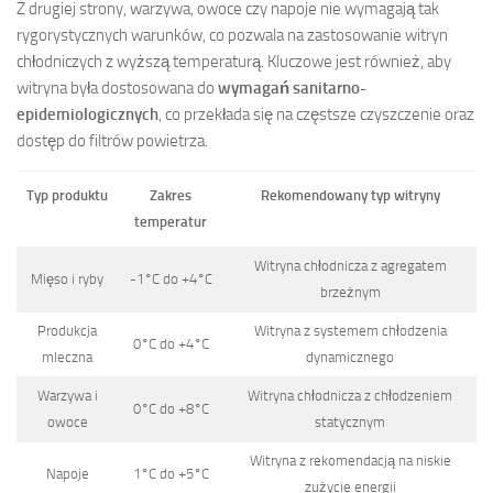
Z drugiej strony, warzywa, owoce czy napoje nie wymagają tak
rygorystycznych warunków, co pozwala na zastosowanie witryn
chłodniczych z wyższą temperaturą. Kluczowe jest również, aby
witryna była dostosowana do
wymagań sanitarno-
epidemiologicznych
, co przekłada się na częstsze czyszczenie oraz
dostęp do filtrów powietrza.
Typ produktu
Zakres
Rekomendowany typ witryny
temperatur
Witryna chłodnicza z agregatem
Mięso i ryby
-1°C do +4°C
brzeżnym
Produkcja
Witryna z systemem chłodzenia
0°C do +4°C
mleczna
dynamicznego
Warzywa i
Witryna chłodnicza z chłodzeniem
0°C do +8°C
owoce
statycznym
Witryna z rekomendacją na niskie
Napoje
1°C do +5°C
zużycie energii