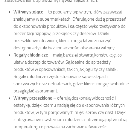
zastosowaniem. Sprawdźmy najważniejsze z nich.
Witryny stojące
– to popularny typ witryn, który zazwyczaj
znajdujemy w supermarketach. Oferują one dużą przestrzeń
do eksponowania produktów i są często wykorzystywane do
prezentacji napojów, przekąsek czy deserów. Dzięki
przeszklonym drzwiom, klienci mogą łatwo zobaczyć
dostępne artykuły bez konieczności otwierania witryny.
Regały chłodnicze
– mają bardziej otwartą konstrukcję, co
ułatwia dostęp do towarów. Są idealne do sprzedaży
produktów w opakowaniach, takich jak jogurty czy sałatki.
Regały chłodnicze często stosowane są w sklepach
spożywczych oraz delikatesach, gdzie klienci mogą swobodnie
przeglądać asortyment.
Witryny przeszklone
– oferują doskonałą widoczność i
estetykę, dzięki czemu nadają się do eksponowania różnych
produktów, w tym porcjowanych mięs, serów czy ciast. Dzięki
zintegrowanym systemom chłodzenia, utrzymują optymalną
temperaturę, co pozwala na zachowanie świeżości.