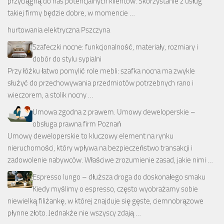
przyciągną do nas potencjalnych klientów. Skorzystanie z usług
takiej firmy będzie dobre, w momencie …
hurtowania elektryczna Pszczyna
Szafeczki nocne: funkcjonalność, materiały, rozmiary i
dobór do stylu sypialni
Przy łóżku łatwo pomylić role mebli: szafka nocna ma zwykle
służyć do przechowywania przedmiotów potrzebnych rano i
wieczorem, a stolik nocny …
Umowa zgodna z prawem. Umowy deweloperskie –
obsługa prawna firm Poznań
Umowy deweloperskie to kluczowy element na rynku
nieruchomości, który wpływa na bezpieczeństwo transakcji i
zadowolenie nabywców. Właściwe zrozumienie zasad, jakie nimi …
Espresso lungo – dłuższa droga do doskonałego smaku
Kiedy myślimy o espresso, często wyobrażamy sobie
niewielką filiżankę, w której znajduje się gęste, ciemnobrązowe
płynne złoto. Jednakże nie wszyscy zdają …