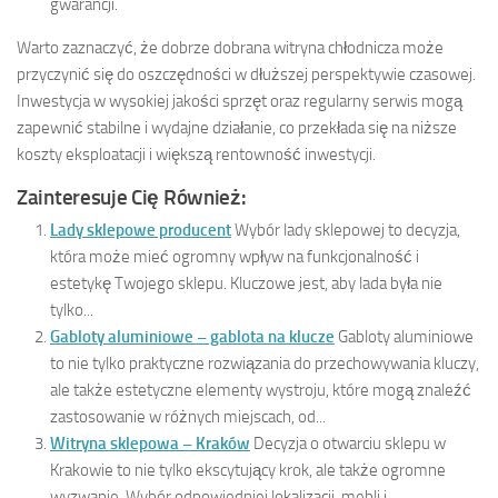
gwarancji.
Warto zaznaczyć, że dobrze dobrana witryna chłodnicza może
przyczynić się do oszczędności w dłuższej perspektywie czasowej.
Inwestycja w wysokiej jakości sprzęt oraz regularny serwis mogą
zapewnić stabilne i wydajne działanie, co przekłada się na niższe
koszty eksploatacji i większą rentowność inwestycji.
Zainteresuje Cię Również:
Lady sklepowe producent
Wybór lady sklepowej to decyzja,
która może mieć ogromny wpływ na funkcjonalność i
estetykę Twojego sklepu. Kluczowe jest, aby lada była nie
tylko...
Gabloty aluminiowe – gablota na klucze
Gabloty aluminiowe
to nie tylko praktyczne rozwiązania do przechowywania kluczy,
ale także estetyczne elementy wystroju, które mogą znaleźć
zastosowanie w różnych miejscach, od...
Witryna sklepowa – Kraków
Decyzja o otwarciu sklepu w
Krakowie to nie tylko ekscytujący krok, ale także ogromne
wyzwanie. Wybór odpowiedniej lokalizacji, mebli i