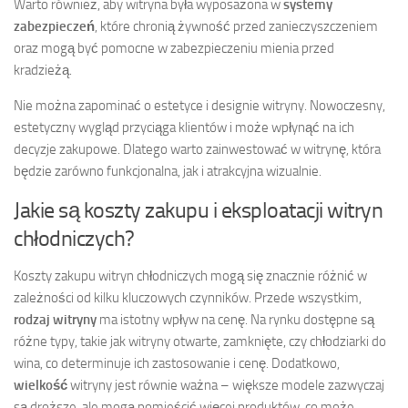
Warto również, aby witryna była wyposażona w
systemy
zabezpieczeń
, które chronią żywność przed zanieczyszczeniem
oraz mogą być pomocne w zabezpieczeniu mienia przed
kradzieżą.
Nie można zapominać o estetyce i designie witryny. Nowoczesny,
estetyczny wygląd przyciąga klientów i może wpłynąć na ich
decyzje zakupowe. Dlatego warto zainwestować w witrynę, która
będzie zarówno funkcjonalna, jak i atrakcyjna wizualnie.
Jakie są koszty zakupu i eksploatacji witryn
chłodniczych?
Koszty zakupu witryn chłodniczych mogą się znacznie różnić w
zależności od kilku kluczowych czynników. Przede wszystkim,
rodzaj witryny
ma istotny wpływ na cenę. Na rynku dostępne są
różne typy, takie jak witryny otwarte, zamknięte, czy chłodziarki do
wina, co determinuje ich zastosowanie i cenę. Dodatkowo,
wielkość
witryny jest równie ważna – większe modele zazwyczaj
są droższe, ale mogą pomieścić więcej produktów, co może