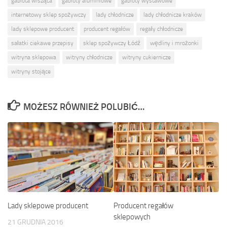
gablota wisząca
gabloty aluminiowe
gabloty wystawowe
internetowy sklep spożywczy
lady chłodnicze
lady chłodnicze kraków
lady sklepowe producent
producent regałów
regały chłodnicze
sałatki ciekawe przepisy
sklep spożywczy Łódź
wędliny i mrożonki
witryna sklepowa
witryny chłodnicze
witryny cukiernicze
witryny stojące
MOŻESZ RÓWNIEŻ POLUBIĆ…
Producent regałów
Lady sklepowe producent
sklepowych
21 GRUDNIA 2016