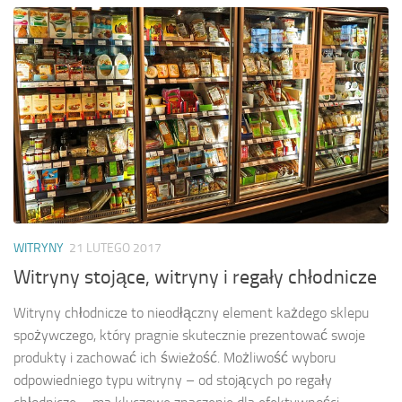
WITRYNY
21 LUTEGO 2017
Witryny stojące, witryny i regały chłodnicze
Witryny chłodnicze to nieodłączny element każdego sklepu
spożywczego, który pragnie skutecznie prezentować swoje
produkty i zachować ich świeżość. Możliwość wyboru
odpowiedniego typu witryny – od stojących po regały