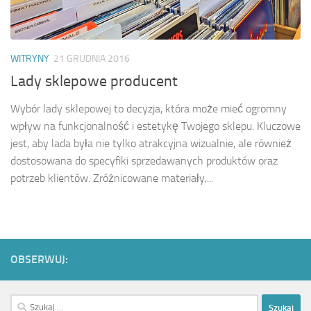
WITRYNY
21 GRUDNIA 2016
Lady sklepowe producent
Wybór lady sklepowej to decyzja, która może mieć ogromny
wpływ na funkcjonalność i estetykę Twojego sklepu. Kluczowe
jest, aby lada była nie tylko atrakcyjna wizualnie, ale również
dostosowana do specyfiki sprzedawanych produktów oraz
potrzeb klientów. Zróżnicowane materiały,...
OBSERWUJ:
Szukaj: