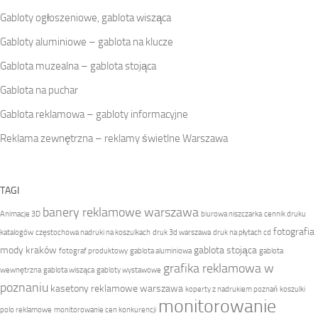
Gabloty ogłoszeniowe, gablota wisząca
Gabloty aluminiowe – gablota na klucze
Gablota muzealna – gablota stojąca
Gablota na puchar
Gablota reklamowa – gabloty informacyjne
Reklama zewnętrzna – reklamy świetlne Warszawa
TAGI
banery reklamowe warszawa
Animacje 3D
biurowa niszczarka
cennik druku
fotografia
katalogów
częstochowa nadruki na koszulkach
druk 3d warszawa
druk na płytach cd
mody kraków
gablota stojąca
fotograf produktowy
gablota aluminiowa
gablota
grafika reklamowa w
wewnętrzna
gablota wisząca
gabloty wystawowe
poznaniu
kasetony reklamowe warszawa
koperty z nadrukiem poznań
koszulki
monitorowanie
polo reklamowe
monitorowanie cen konkurencji