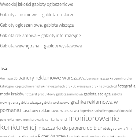
Wysokiej jakości gabloty ogłoszeniowe
Gabloty aluminiowe – gablota na klucze
Gabloty ogłoszeniowe, gablota wisząca
Gablota reklamowa – gabloty informacyjne
Gablota wewnętrzna – gabloty wystawowe
TAGI
banery reklamowe warszawa
Animacje 3D
biurowa niszczarka
cennik druku
fotografia
katalogów
częstochowa nadruki na koszulkach
druk 3d warszawa
druk na płytach cd
mody kraków
gablota stojąca
fotograf produktowy
gablota aluminiowa
gablota
grafika reklamowa w
wewnętrzna
gablota wisząca
gabloty wystawowe
poznaniu
kasetony reklamowe warszawa
koperty z nadrukiem poznań
koszulki
monitorowanie
polo reklamowe
monitorowanie cen konkurencji
konkurencji
niszczarki do papieru do biur
obsługa prawna firm
Ploter Warszawa
poznań
pieczątki katowice
projektowanie opakowań
projektowanie