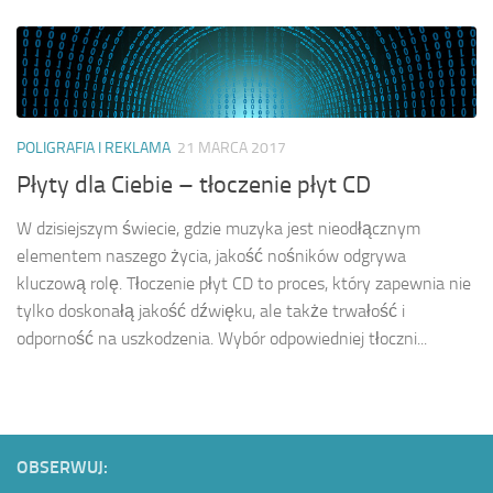
POLIGRAFIA I REKLAMA
21 MARCA 2017
Płyty dla Ciebie – tłoczenie płyt CD
W dzisiejszym świecie, gdzie muzyka jest nieodłącznym
elementem naszego życia, jakość nośników odgrywa
kluczową rolę. Tłoczenie płyt CD to proces, który zapewnia nie
tylko doskonałą jakość dźwięku, ale także trwałość i
odporność na uszkodzenia. Wybór odpowiedniej tłoczni...
OBSERWUJ: