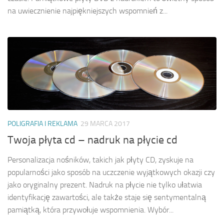
na uwiecznienie najpiękniejszych wspomnień z...
POLIGRAFIA I REKLAMA
29 MARCA 2017
Twoja płyta cd – nadruk na płycie cd
Personalizacja nośników, takich jak płyty CD, zyskuje na
popularności jako sposób na uczczenie wyjątkowych okazji czy
jako oryginalny prezent. Nadruk na płycie nie tylko ułatwia
identyfikację zawartości, ale także staje się sentymentalną
pamiątką, która przywołuje wspomnienia. Wybór...