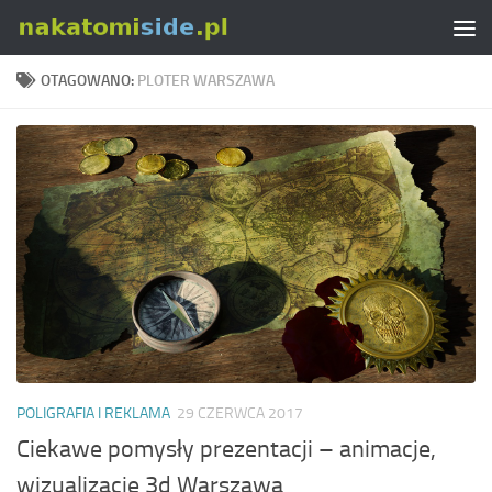
Skip to content
OTAGOWANO:
PLOTER WARSZAWA
POLIGRAFIA I REKLAMA
29 CZERWCA 2017
Ciekawe pomysły prezentacji – animacje,
wizualizacje 3d Warszawa