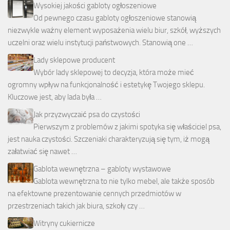
Wysokiej jakości gabloty ogłoszeniowe
Od pewnego czasu gabloty ogłoszeniowe stanowią
niezwykle ważny element wyposażenia wielu biur, szkół, wyższych
uczelni oraz wielu instytucji państwowych. Stanowią one …
Lady sklepowe producent
Wybór lady sklepowej to decyzja, która może mieć
ogromny wpływ na funkcjonalność i estetykę Twojego sklepu.
Kluczowe jest, aby lada była …
Jak przyzwyczaić psa do czystości
Pierwszym z problemów z jakimi spotyka się właściciel psa,
jest nauka czystości. Szczeniaki charakteryzują się tym, iż mogą
załatwiać się nawet …
Gablota wewnętrzna – gabloty wystawowe
Gablota wewnętrzna to nie tylko mebel, ale także sposób
na efektowne prezentowanie cennych przedmiotów w
przestrzeniach takich jak biura, szkoły czy …
Witryny cukiernicze