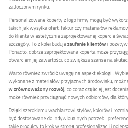
zatłoczonym rynku.
Personalizowane koperty z logo firmy mogą być wykor
takich jak wysyłka ofert, faktur czy materiałów reklamo
do klienta w estetycznie zaprojektowanej kopercie świad
szczegóły. To z kolei buduje
zaufanie klientów
i pozytyw
Ponadto, dobrze zaprojektowana koperta może przyciąg
otwarciem jej zawartości, co zwiększa szanse na skute
Warto również zwrócić uwagę na aspekt ekologii. Wybie
wykonane z materiałów przyjaznych środowisku, można
w zrównoważony rozwój
, co coraz częściej jest docen
może również przyciągnąć nowych odbiorców, dla któryc
Dzięki szerokiemu wachlarzowi stylów, kolorów i rozmi
być dostosowane do indywidualnych potrzeb i preferenc
takie produkty to krok w stronę profesjonalizacji i pole