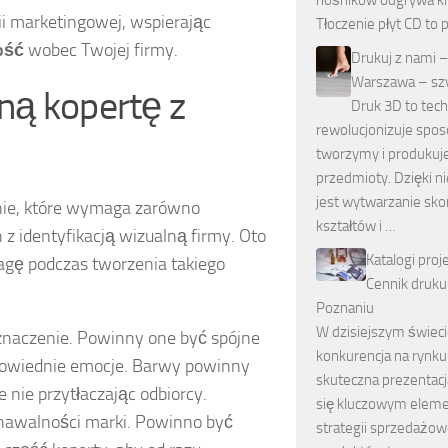
nośników odgrywa kl
gii marketingowej, wspierając
Tłoczenie płyt CD to 
ość
wobec Twojej firmy.
Drukuj z nami –
Warszawa – szy
ną kopertę z
Druk 3D to tech
rewolucjonizuje sposó
tworzymy i produku
przedmioty. Dzięki n
jest wytwarzanie sk
anie, które wymaga zarówno
kształtów i …
z identyfikacją wizualną firmy. Oto
Katalogi proj
agę podczas tworzenia takiego
Cennik druku
Poznaniu
W dzisiejszym świeci
naczenie. Powinny one być spójne
konkurencja na rynku
powiednie emocje. Barwy powinny
skuteczna prezentacja
 nie przytłaczając odbiorcy.
się kluczowym elem
znawalności marki. Powinno być
strategii sprzedażowe