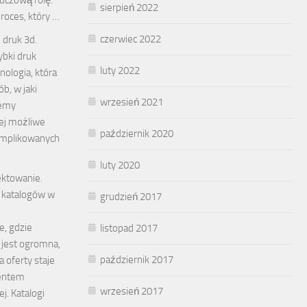
uczową rolę.
sierpień 2022
proces, który …
czerwiec 2022
 druk 3d.
bki druk
luty 2022
nologia, która
b, w jaki
wrzesień 2021
jemy
iej możliwe
październik 2020
omplikowanych
luty 2020
ektowanie.
 katalogów w
grudzień 2017
e, gdzie
listopad 2017
 jest ogromna,
październik 2017
 oferty staje
entem
wrzesień 2017
j. Katalogi