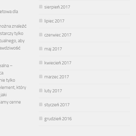
sierpień 2017
netowa dla
lipiec 2017
można znaleźć
tarczy tylko
czerwiec 2017
tualnego, aby
rawdziwość
maj 2017
kwiecień 2017
ealna –
ca
marzec 2017
ie tylko
element, który
luty 2017
jaki
iamy cenne
styczeń 2017
grudzień 2016