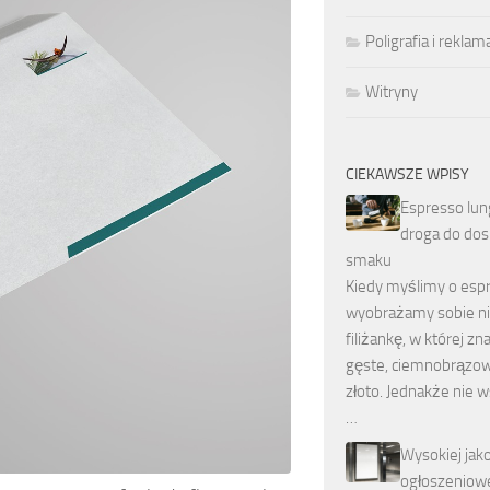
Poligrafia i reklam
Witryny
CIEKAWSZE WPISY
Espresso lun
droga do do
smaku
Kiedy myślimy o espr
wyobrażamy sobie ni
filiżankę, w której zn
gęste, ciemnobrązo
złoto. Jednakże nie 
…
Wysokiej jako
ogłoszeniow