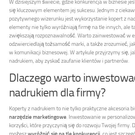
W dzisiejszym świecie, gdzie konkurencja w biznesie jes
się kluczowym elementem jej sukcesu. Jednym z ciek
pozytywnego wizerunku jest wykorzystanie kopert z na
elementy nie tylko wyróżniają firmę na tle innych, ale t
zwiększają rozpoznawalność. Warto zainwestować w est
odzwierciedlają tożsamość marki, a także zrozumieć, jak
w komunikacji biznesowej. W artykule przyjrzymy się, j
nadrukiem, aby zyskać zaufanie klientów i partnerów.
Dlaczego warto inwestować
nadrukiem dla firmy?
Koperty z nadrukiem to nie tylko praktyczne akcesoria b
narzędzie marketingowe
. Inwestowanie w personalizo
korzyści, które przyczynią się do rozwoju Twojej firmy.
możesz
wyróżnić się na tle konkurencji
, co jest szczeg