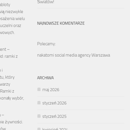
Światów!
abloty
ią niezwykle
sażenia wielu
NAJNOWSZE KOMENTARZE
 uczelni oraz
stwowych.
Polecamy:
ent –
nakatomi social media agency Warszawa
d: ramki z
 i
u, który
ARCHIWA
twarzy
maj 2026
 Ramki z
konały wybór,
styczeń 2026
a –
styczeń 2025
ie żywności.
ków
kwiecień 2024