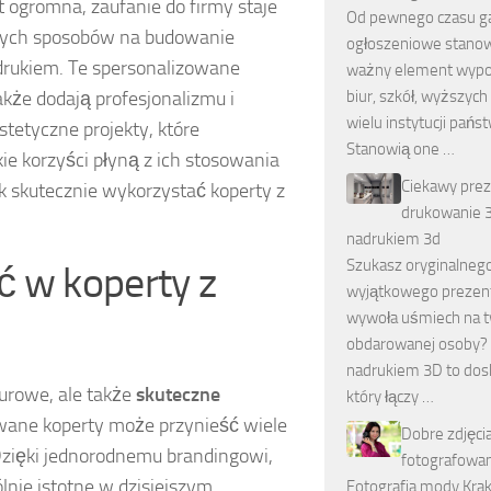
t ogromna, zaufanie do firmy staje
Od pewnego czasu g
awych sposobów na budowanie
ogłoszeniowe stanow
drukiem. Te spersonalizowane
ważny element wypo
akże dodają profesjonalizmu i
biur, szkół, wyższych
wielu instytucji pań
etyczne projekty, które
Stanowią one …
ie korzyści płyną z ich stosowania
Ciekawy prez
ak skutecznie wykorzystać koperty z
drukowanie 3
nadrukiem 3d
Szukasz oryginalnego
 w koperty z
wyjątkowego prezent
wywoła uśmiech na 
obdarowanej osoby?
nadrukiem 3D to dos
iurowe, ale także
skuteczne
który łączy …
wane koperty może przynieść wiele
Dobre zdjęci
 Dzięki jednorodnemu brandingowi,
fotografowan
ólnie istotne w dzisiejszym,
Fotografia mody Kra