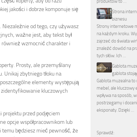
część koperty, aby od razu
produktów to …
kiej jakości i dobrze komponuje się
Strona inter
biznesu
. Niezależnie od tego, czy używasz
Strony internetowe 
na każdym kroku. Wys
nych, ważne jest, aby tekst był
zajrzeć do świata wir
e również wzmocnić charakter i
znaleźć dowód na p
tych słów. Ich …
perty. Prosty, ale przemyślany
Gablota muz
 Unikaj zbytniego tłoku na
gablota stoją
Gablota muzealna to n
h poszczególne elementy występują
mebel, ale kluczowy 
e zidentyfikowanie kluczowych
wpływa na sposób, w 
postrzegamy i docen
eksponaty. Dzięki …
i projektu przed podjęciem
óżne opcje współpracownikom lub
ki temu będziesz mieć pewność, że
Sprawdź: