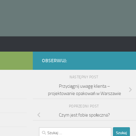
OBSERWUJ:
NASTĘPNY POST
Przyciągnij uwagę klienta –
projektowanie opakowań w Warszawie
POPRZEDNI POST
Czym jest fobie społeczna?
Szukaj: