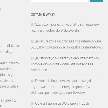
a
OSTATNIE WPISY
Szafeczki nocne: funkcjonalność, materiały,
rozmiary i dobór do stylu sypialni
Jak skutecznie wybrać agencję interaktywną i
go – dłuższa
SEO, aby pozycjonować swój sklep internetowy?
skonałego
Jak stworzyć skuteczny sklep internetowy?
esso, często
Kompleksowy przewodnik dla właścicieli e-
ewielką
commerce
ajduje się
we płynne
Rewolucja finansowa w sporcie dzięki
wszyscy zdają
kryptowalutom – od nowych sposobów
płatności po inwestycje sportowców
ści gabloty
Odkryj Tajemnice Wojownika Trzech
e