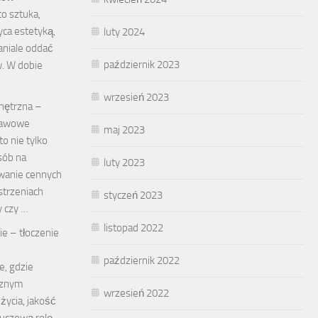
to sztuka,
yca estetyką,
luty 2024
aniale oddać
październik 2023
w. W dobie
wrzesień 2023
nętrzna –
tawowe
maj 2023
o nie tylko
sób na
luty 2023
wanie cennych
trzeniach
styczeń 2023
y czy …
listopad 2022
bie – tłoczenie
październik 2022
e, gdzie
cznym
wrzesień 2022
ycia, jakość