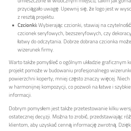
umieszczone w widocznym miejscu, takim jak górna 
przyciągało uwagę. Upewnij się, że logo jest w wyso
z resztą projektu.
Czcionki:
Wybierając czcionki, stawiaj na czytelność
czcionek seryfowych, bezszeryfowych, czy dekoracyj
łatwy do odczytania. Dobrze dobrana czcionka moż
wizerunek firmy.
Warto także pomyśleć o ogólnym układzie graficznym ko
projekt pomoże w budowaniu profesjonalnego wizerunku.
powierzchni koperty; mniej często znaczy więcej. Niec
w harmonijnej kompozycji, co pozwoli na łatwe i szybki
informacji.
Dobrym pomysłem jest także przetestowanie kilku wersj
ostatecznej decyzji. Można to zrobić, przedstawiając r
klientom, aby uzyskać cenną informację zwrotną. Dzię