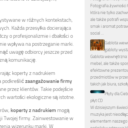
Fotografia żywności 
która nie tylko zachw
zystywane w różnych kontekstach,
ale także potrafi wsp
smak i aromat potra
wych. Każda przesyłka docierająca
social …
czy o profesjonalizmie i dbałości o
Gablota wew
nie wpływa na postrzeganie marki.
gabloty wys
nąć uwagę odbiorcy jeszcze przed
Gablota wewnętrzna t
czną komunikację.
mebel, ale także spo
efektowne prezento
rając koperty z nadrukiem
przedmiotów w przes
 podkreślić
zaangażowanie firmy
takich jak biura, szkoł
iane przez klientów. Takie podejście
Płyty dla Cie
h wartości ekologiczne są istotne.
płyt CD
W dzisiejszym świeci
arów,
koperty z nadrukiem
mogą
muzyka jest nieodłą
ji Twojej firmy. Zainwestowanie w
elementem naszego ż
pszenia wizerunku marki. W