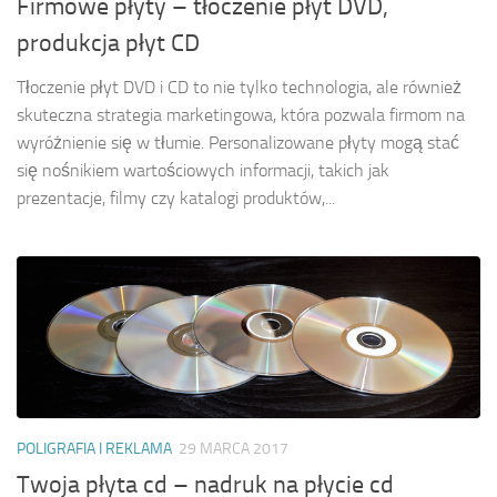
Firmowe płyty – tłoczenie płyt DVD,
produkcja płyt CD
Tłoczenie płyt DVD i CD to nie tylko technologia, ale również
skuteczna strategia marketingowa, która pozwala firmom na
wyróżnienie się w tłumie. Personalizowane płyty mogą stać
się nośnikiem wartościowych informacji, takich jak
prezentacje, filmy czy katalogi produktów,...
POLIGRAFIA I REKLAMA
29 MARCA 2017
Twoja płyta cd – nadruk na płycie cd