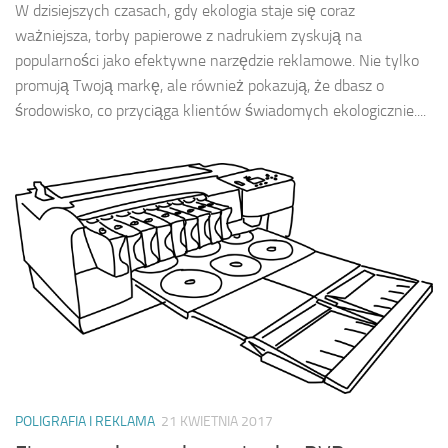
W dzisiejszych czasach, gdy ekologia staje się coraz
ważniejsza, torby papierowe z nadrukiem zyskują na
popularności jako efektywne narzędzie reklamowe. Nie tylko
promują Twoją markę, ale również pokazują, że dbasz o
środowisko, co przyciąga klientów świadomych ekologicznie....
POLIGRAFIA I REKLAMA
21 KWIETNIA 2017