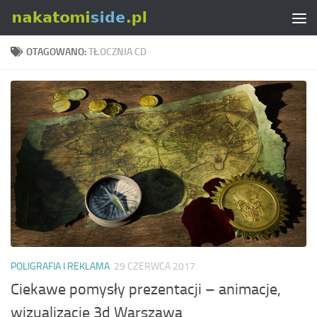
Skip to content
OTAGOWANO:
TŁOCZNIA CD
POLIGRAFIA I REKLAMA
29 CZERWCA 2017
Ciekawe pomysły prezentacji – animacje,
wizualizacje 3d Warszawa