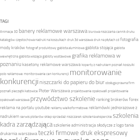
TAGI
banery reklamowe warszawa
Animacje 3D
biurowa niszczarka
cennik druku
fotografia
katalogów
częstochowa nadruki na koszulkach
druk 3d warszawa
druk na płytach cd
mody kraków
gablota stojąca
fotograf produktowy
gablota aluminiowa
gablota
grafika reklamowa w
wewnętrzna
gablota wisząca
gabloty wystawowe
poznaniu
kasetony reklamowe warszawa
koperty z nadrukiem poznań
koszulki
monitorowanie
polo reklamowe
monitorowanie cen konkurencji
konkurencji
niszczarki do papieru do biur
obsługa prawna firm
Ploter Warszawa
poznań
pieczątki katowice
projektowanie opakowań
projektowanie
przywództwo szkolenie
ranking brokerów forex
opakowań warszawa
reklama na portalu youtube
reklamówki jednorazowe z
reklamy wielkoformatowe
szkolenia
nadrukiem
serwis ploterów
sklep sprzedaż niszczarek
szkolenia eksperckie
kadra zarządzająca
szkolenie administracja
słodycze z logo
tania
teczki firmowe druk ekspresowy
drukarnia warszawa