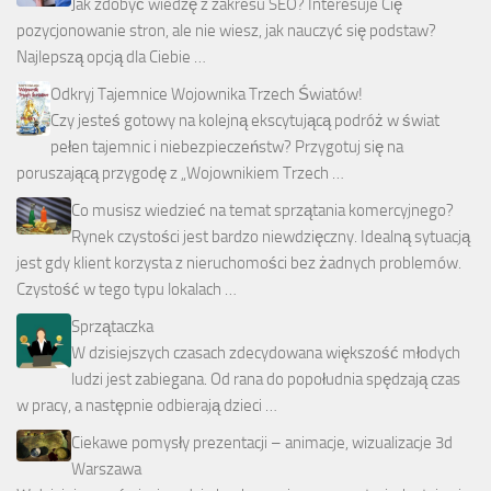
Jak zdobyć wiedzę z zakresu SEO? Interesuje Cię
pozycjonowanie stron, ale nie wiesz, jak nauczyć się podstaw?
Najlepszą opcją dla Ciebie …
Odkryj Tajemnice Wojownika Trzech Światów!
Czy jesteś gotowy na kolejną ekscytującą podróż w świat
pełen tajemnic i niebezpieczeństw? Przygotuj się na
poruszającą przygodę z „Wojownikiem Trzech …
Co musisz wiedzieć na temat sprzątania komercyjnego?
Rynek czystości jest bardzo niewdzięczny. Idealną sytuacją
jest gdy klient korzysta z nieruchomości bez żadnych problemów.
Czystość w tego typu lokalach …
Sprzątaczka
W dzisiejszych czasach zdecydowana większość młodych
ludzi jest zabiegana. Od rana do popołudnia spędzają czas
w pracy, a następnie odbierają dzieci …
Ciekawe pomysły prezentacji – animacje, wizualizacje 3d
Warszawa