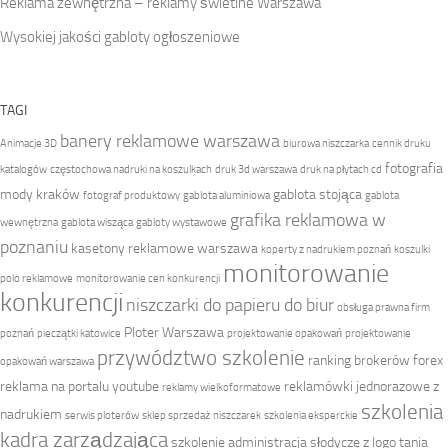
Reklama zewnętrzna – reklamy świetlne Warszawa
Wysokiej jakości gabloty ogłoszeniowe
TAGI
banery reklamowe warszawa
Animacje 3D
biurowa niszczarka
cennik druku
fotografia
katalogów
częstochowa nadruki na koszulkach
druk 3d warszawa
druk na płytach cd
mody kraków
gablota stojąca
fotograf produktowy
gablota aluminiowa
gablota
grafika reklamowa w
wewnętrzna
gablota wisząca
gabloty wystawowe
poznaniu
kasetony reklamowe warszawa
koperty z nadrukiem poznań
koszulki
monitorowanie
polo reklamowe
monitorowanie cen konkurencji
konkurencji
niszczarki do papieru do biur
obsługa prawna firm
Ploter Warszawa
poznań
pieczątki katowice
projektowanie opakowań
projektowanie
przywództwo szkolenie
ranking brokerów forex
opakowań warszawa
reklama na portalu youtube
reklamówki jednorazowe z
reklamy wielkoformatowe
szkolenia
nadrukiem
serwis ploterów
sklep sprzedaż niszczarek
szkolenia eksperckie
kadra zarządzająca
szkolenie administracja
słodycze z logo
tania