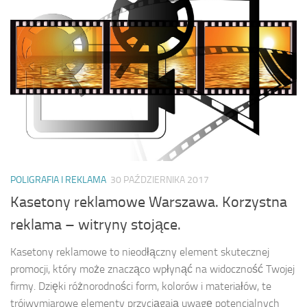
POLIGRAFIA I REKLAMA
30 PAŹDZIERNIKA 2017
Kasetony reklamowe Warszawa. Korzystna
reklama – witryny stojące.
Kasetony reklamowe to nieodłączny element skutecznej
promocji, który może znacząco wpłynąć na widoczność Twojej
firmy. Dzięki różnorodności form, kolorów i materiałów, te
trójwymiarowe elementy przyciągają uwagę potencjalnych