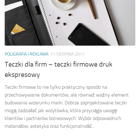
POLIGRAFIA I REKLAMA
11 SIERPNIA 2017
Teczki dla firm – teczki firmowe druk
ekspresowy
Teczki firmowe to nie tylko praktyczny sposób na
przechowywanie dokumentów, ale również ważny element
budowania wizerunku marki. Dobrze zaprojektowane teczki
mogą zadziałać jak wizytówka, która przyciąga uwagę
klientów i partnerów biznesowych. Wybór odpowiednich
materiałów, estetyka oraz funkcjonalność...