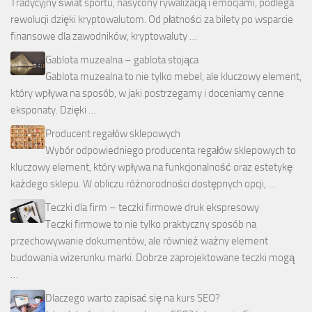
Tradycyjny świat sportu, nasycony rywalizacją i emocjami, podlega
rewolucji dzięki kryptowalutom. Od płatności za bilety po wsparcie
finansowe dla zawodników, kryptowaluty …
Gablota muzealna – gablota stojąca
Gablota muzealna to nie tylko mebel, ale kluczowy element,
który wpływa na sposób, w jaki postrzegamy i doceniamy cenne
eksponaty. Dzięki …
Producent regałów sklepowych
Wybór odpowiedniego producenta regałów sklepowych to
kluczowy element, który wpływa na funkcjonalność oraz estetykę
każdego sklepu. W obliczu różnorodności dostępnych opcji, …
Teczki dla firm – teczki firmowe druk ekspresowy
Teczki firmowe to nie tylko praktyczny sposób na
przechowywanie dokumentów, ale również ważny element
budowania wizerunku marki. Dobrze zaprojektowane teczki mogą
…
Dlaczego warto zapisać się na kurs SEO?