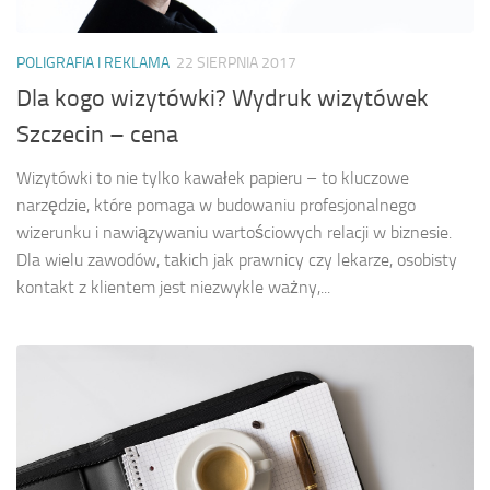
POLIGRAFIA I REKLAMA
22 SIERPNIA 2017
Dla kogo wizytówki? Wydruk wizytówek
Szczecin – cena
Wizytówki to nie tylko kawałek papieru – to kluczowe
narzędzie, które pomaga w budowaniu profesjonalnego
wizerunku i nawiązywaniu wartościowych relacji w biznesie.
Dla wielu zawodów, takich jak prawnicy czy lekarze, osobisty
kontakt z klientem jest niezwykle ważny,...