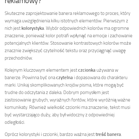
reklamowy?
Skuteczne zaprojektowanie banera reklamowego to proces, który
wymaga uwzględnienia kilku istotnych elementów. Pierwszym z
nich jest
kolorystyka
. Wybór odpowiednich kolorów ma ogromne
znaczenie, ponieważ kolor potrafi wpłynąć na emocje i zachowanie
potencjalnych klientów. Stosowanie kontrastowych kolorów może
znacznie zwiększyć czytelność tekstu oraz przyciągnąć uwagę
przechodniów.
Kolejnym kluczowym elementem jest
czcionka
używana w
banerze. Powinna być ona
czytelna
i dopasowana do charakteru
marki. Unikaj skomplikowanych krojów pisma, które mogą być
trudne do odczytania z daleka. Dobrym pomysłem jest
zastosowanie grubych, wyraźnych fontów, które wyróżnią ważne
komunikaty. Również wielkość czcionki ma znaczenie; tekst musi
być wystarczająco duży, aby był widoczny z odpowiedniej
odległości.
Oprócz kolorystyki i czcionki, bardzo ważna jest
treść banera
.