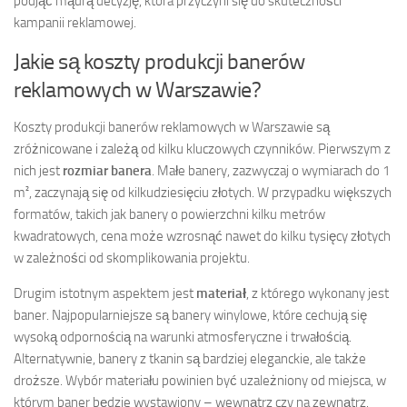
podjąć mądrą decyzję, która przyczyni się do skuteczności
kampanii reklamowej.
Jakie są koszty produkcji banerów
reklamowych w Warszawie?
Koszty produkcji banerów reklamowych w Warszawie są
zróżnicowane i zależą od kilku kluczowych czynników. Pierwszym z
nich jest
rozmiar banera
. Małe banery, zazwyczaj o wymiarach do 1
m², zaczynają się od kilkudziesięciu złotych. W przypadku większych
formatów, takich jak banery o powierzchni kilku metrów
kwadratowych, cena może wzrosnąć nawet do kilku tysięcy złotych
w zależności od skomplikowania projektu.
Drugim istotnym aspektem jest
materiał
, z którego wykonany jest
baner. Najpopularniejsze są banery winylowe, które cechują się
wysoką odpornością na warunki atmosferyczne i trwałością.
Alternatywnie, banery z tkanin są bardziej eleganckie, ale także
droższe. Wybór materiału powinien być uzależniony od miejsca, w
którym baner będzie wystawiony – wewnątrz czy na zewnątrz.