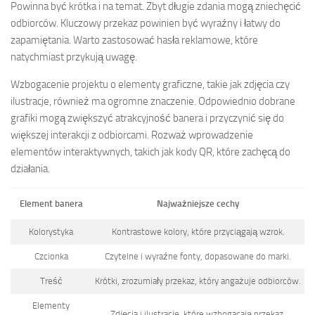
Powinna być krótka i na temat. Zbyt długie zdania mogą zniechęcić
odbiorców. Kluczowy przekaz powinien być wyraźny i łatwy do
zapamiętania. Warto zastosować hasła reklamowe, które
natychmiast przykują uwagę.
Wzbogacenie projektu o elementy graficzne, takie jak zdjęcia czy
ilustracje, również ma ogromne znaczenie. Odpowiednio dobrane
grafiki mogą zwiększyć atrakcyjność banera i przyczynić się do
większej interakcji z odbiorcami. Rozważ wprowadzenie
elementów interaktywnych, takich jak kody QR, które zachęcą do
działania.
Element banera
Najważniejsze cechy
Kolorystyka
Kontrastowe kolory, które przyciągają wzrok.
Czcionka
Czytelne i wyraźne fonty, dopasowane do marki.
Treść
Krótki, zrozumiały przekaz, który angażuje odbiorców.
Elementy
Zdjęcia i ilustracje, które wzbogacają przekaz.