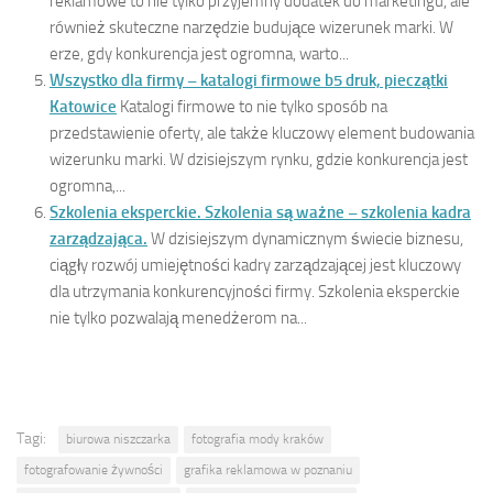
reklamowe to nie tylko przyjemny dodatek do marketingu, ale
również skuteczne narzędzie budujące wizerunek marki. W
erze, gdy konkurencja jest ogromna, warto...
Wszystko dla firmy – katalogi firmowe b5 druk, pieczątki
Katowice
Katalogi firmowe to nie tylko sposób na
przedstawienie oferty, ale także kluczowy element budowania
wizerunku marki. W dzisiejszym rynku, gdzie konkurencja jest
ogromna,...
Szkolenia eksperckie. Szkolenia są ważne – szkolenia kadra
zarządzająca.
W dzisiejszym dynamicznym świecie biznesu,
ciągły rozwój umiejętności kadry zarządzającej jest kluczowy
dla utrzymania konkurencyjności firmy. Szkolenia eksperckie
nie tylko pozwalają menedżerom na...
Tagi:
biurowa niszczarka
fotografia mody kraków
fotografowanie żywności
grafika reklamowa w poznaniu