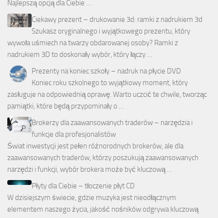
Najlepszą opcją dla Ciebie …
Ciekawy prezent – drukowanie 3d: ramki z nadrukiem 3d
Szukasz oryginalnego i wyjątkowego prezentu, który
wywoła uśmiech na twarzy obdarowanej osoby? Ramki z
nadrukiem 3D to doskonały wybór, który łączy …
Prezenty na koniec szkoły – nadruk na płycie DVD
Koniec roku szkolnego to wyjątkowy moment, który
zasługuje na odpowiednią oprawę. Warto uczcić te chwile, tworząc
pamiątki, które będą przypominały o …
Brokerzy dla zaawansowanych traderów – narzędzia i
funkcje dla profesjonalistów
Świat inwestycji jest pełen różnorodnych brokerów, ale dla
zaawansowanych traderów, którzy poszukują zaawansowanych
narzędzi i funkcji, wybór brokera może być kluczową …
Płyty dla Ciebie – tłoczenie płyt CD
W dzisiejszym świecie, gdzie muzyka jest nieodłącznym
elementem naszego życia, jakość nośników odgrywa kluczową