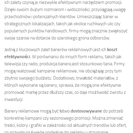
ich zalety czynią je niezwykle efektywnym narzędziem promocji.
Dzięki swoim dużym rozmiarom i widoczności, przyciągają uwagę
przechodniów i potencjalnych klientów. Umieszczając baner w
strategicznych lokalizacjach, takich jak okolice ruchliwych ulic czy
popularnych punktów handlowych, firmy mogą znacznie zwiększyć
swoje szanse na dotarcie do szerokiego grona odbiorców.
Jedną z kluczowych zalet banerów reklamowych jest ich
koszt
efektywności
. W porównaniu do innych form reklamy, takich jak
telewizja czy radio, produkcja banera jest stosunkowo tania. Firmy
mogą realizować kampanie reklamowe, nie obciążając przy tym
zbytnio swojego budżetu. Dodatkowo, trwałość materiałów, z
których wykonane są banery, sprawia, że mogą one efektywnie
promować markę przez dłuższy czas, co daje możliwość zwrotu z
inwestycji.
Banery reklamowe mogą być łatwo
dostosowywane
do potrzeb
konkretnej kampanii czy sezonowego promocji. Można zmieniać
treści, kolory i grafiki w zależności od aktualnych trendów lub ofert,
co pozwala na świeże podejście do reklamy i utrzymanie