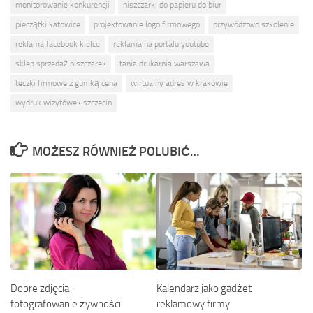
monitorowanie konkurencji
niszczarki do papieru do biur
pieczątki katowice
projektowanie logo firmowego
przywództwo szkolenie
reklama facebook kielce
reklama na portalu youtube
sklep sprzedaż niszczarek
tania drukarnia warszawa
teczki firmowe z gumką cena
wirtualny adres w krakowie
wydruk wizytówek szczecin
MOŻESZ RÓWNIEŻ POLUBIĆ…
Kalendarz jako gadżet
Dobre zdjęcia –
reklamowy firmy
fotografowanie żywności.