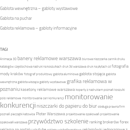
Gablota wewnętrzna – gabloty wystawowe
Gablota na puchar
Gablota reklamowa – gabloty informacyjne
TAGI
banery reklamowe warszawa
Animacje 3D
biurowa niszczarka
cennik druku
fotografia
katalogów
częstochowa nadruki na koszulkach
druk 3d warszawa
druk na płytach cd
mody kraków
gablota stojąca
fotograf produktowy
gablota aluminiowa
gablota
grafika reklamowa w
wewnętrzna
gablota wisząca
gabloty wystawowe
poznaniu
kasetony reklamowe warszawa
koperty z nadrukiem poznań
koszulki
monitorowanie
polo reklamowe
monitorowanie cen konkurencji
konkurencji
niszczarki do papieru do biur
obsługa prawna firm
Ploter Warszawa
poznań
pieczątki katowice
projektowanie opakowań
projektowanie
przywództwo szkolenie
ranking brokerów forex
opakowań warszawa
reklama na portalu youtube
reklamówki jednorazowe z
reklamy wielkoformatowe