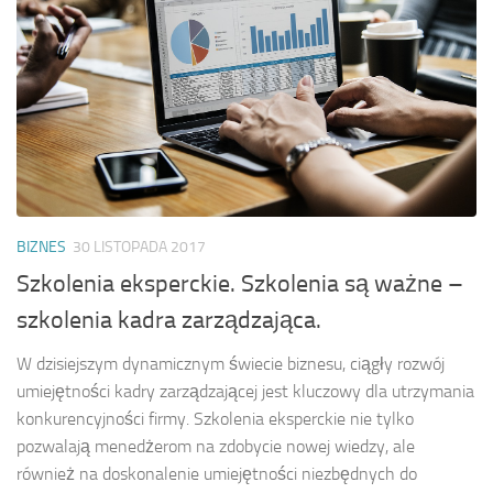
BIZNES
30 LISTOPADA 2017
Szkolenia eksperckie. Szkolenia są ważne –
szkolenia kadra zarządzająca.
W dzisiejszym dynamicznym świecie biznesu, ciągły rozwój
umiejętności kadry zarządzającej jest kluczowy dla utrzymania
konkurencyjności firmy. Szkolenia eksperckie nie tylko
pozwalają menedżerom na zdobycie nowej wiedzy, ale
również na doskonalenie umiejętności niezbędnych do