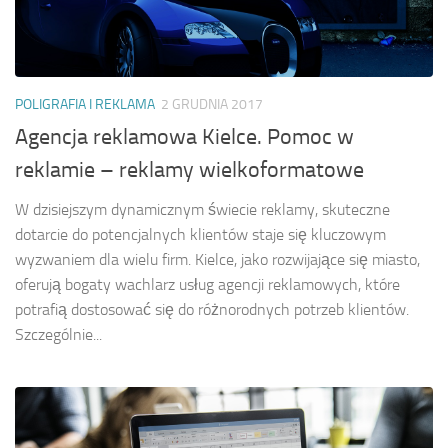
POLIGRAFIA I REKLAMA
2 GRUDNIA 2017
Agencja reklamowa Kielce. Pomoc w
reklamie – reklamy wielkoformatowe
W dzisiejszym dynamicznym świecie reklamy, skuteczne
dotarcie do potencjalnych klientów staje się kluczowym
wyzwaniem dla wielu firm. Kielce, jako rozwijające się miasto,
oferują bogaty wachlarz usług agencji reklamowych, które
potrafią dostosować się do różnorodnych potrzeb klientów.
Szczególnie...