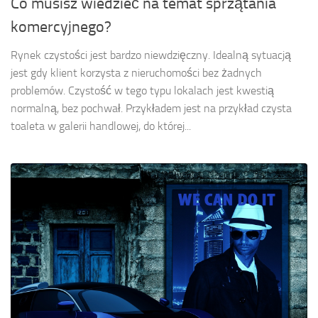
Co musisz wiedzieć na temat sprzątania
komercyjnego?
Rynek czystości jest bardzo niewdzięczny. Idealną sytuacją
jest gdy klient korzysta z nieruchomości bez żadnych
problemów. Czystość w tego typu lokalach jest kwestią
normalną, bez pochwał. Przykładem jest na przykład czysta
toaleta w galerii handlowej, do której...