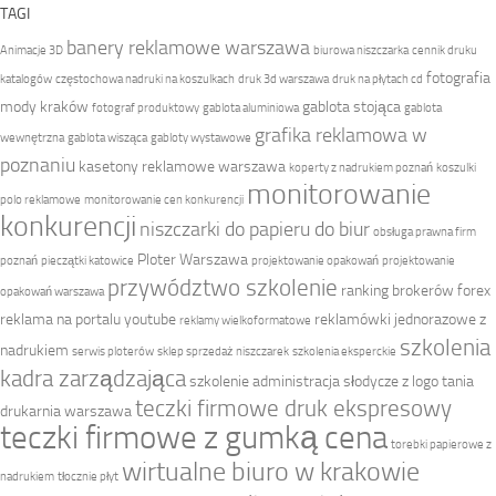
TAGI
banery reklamowe warszawa
Animacje 3D
biurowa niszczarka
cennik druku
fotografia
katalogów
częstochowa nadruki na koszulkach
druk 3d warszawa
druk na płytach cd
mody kraków
gablota stojąca
fotograf produktowy
gablota aluminiowa
gablota
grafika reklamowa w
wewnętrzna
gablota wisząca
gabloty wystawowe
poznaniu
kasetony reklamowe warszawa
koperty z nadrukiem poznań
koszulki
monitorowanie
polo reklamowe
monitorowanie cen konkurencji
konkurencji
niszczarki do papieru do biur
obsługa prawna firm
Ploter Warszawa
poznań
pieczątki katowice
projektowanie opakowań
projektowanie
przywództwo szkolenie
ranking brokerów forex
opakowań warszawa
reklama na portalu youtube
reklamówki jednorazowe z
reklamy wielkoformatowe
szkolenia
nadrukiem
serwis ploterów
sklep sprzedaż niszczarek
szkolenia eksperckie
kadra zarządzająca
szkolenie administracja
słodycze z logo
tania
teczki firmowe druk ekspresowy
drukarnia warszawa
teczki firmowe z gumką cena
torebki papierowe z
wirtualne biuro w krakowie
nadrukiem
tłocznie płyt