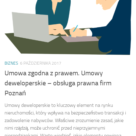
BIZNES
6 PAŹDZIERNIKA 2017
Umowa zgodna z prawem. Umowy
deweloperskie – obsługa prawna firm
Poznań
Umowy deweloperskie to kluczowy element na rynku
nieruchomości, który wpływa na bezpieczeństwo transakcji i
zadowolenie nabywców. Właściwe zrozumienie zasad, jakie
nimi rządzą, może uchronić przed nieprzyjemnymi
niespodziankami. Warto wiedzieć, jakie elementy powinna