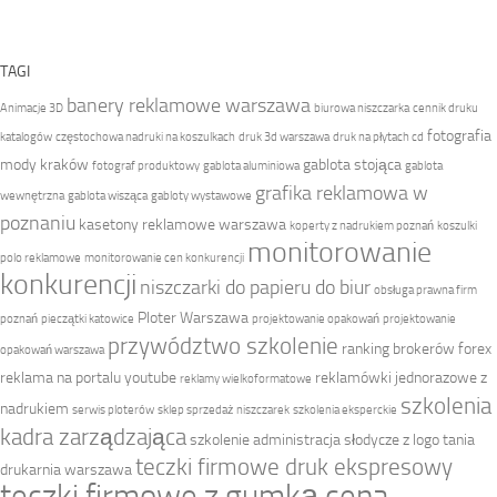
TAGI
banery reklamowe warszawa
Animacje 3D
biurowa niszczarka
cennik druku
fotografia
katalogów
częstochowa nadruki na koszulkach
druk 3d warszawa
druk na płytach cd
mody kraków
gablota stojąca
fotograf produktowy
gablota aluminiowa
gablota
grafika reklamowa w
wewnętrzna
gablota wisząca
gabloty wystawowe
poznaniu
kasetony reklamowe warszawa
koperty z nadrukiem poznań
koszulki
monitorowanie
polo reklamowe
monitorowanie cen konkurencji
konkurencji
niszczarki do papieru do biur
obsługa prawna firm
Ploter Warszawa
poznań
pieczątki katowice
projektowanie opakowań
projektowanie
przywództwo szkolenie
ranking brokerów forex
opakowań warszawa
reklama na portalu youtube
reklamówki jednorazowe z
reklamy wielkoformatowe
szkolenia
nadrukiem
serwis ploterów
sklep sprzedaż niszczarek
szkolenia eksperckie
kadra zarządzająca
szkolenie administracja
słodycze z logo
tania
teczki firmowe druk ekspresowy
drukarnia warszawa
teczki firmowe z gumką cena