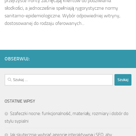
przejrzyste fronty zachęcają klientów do podziwiania
słodkości, a jednocześnie spełniają rygorystyczne normy
sanitarno-epidemiologiczne. Wybór odpowiedniej witryny,
dostosowanej do rodzaju oferowanych...
OBSERWUJ:
Szukaj:
OSTATNIE WPISY
Szafeczki nocne: funkcjonalność, materiały, rozmiary i dobór do
stylu sypialni
Jak skutecznie wybrać agencję interaktywną i SEO, aby