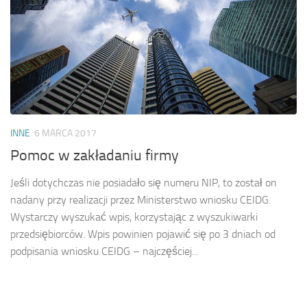
INNE
6 MARCA 2017
Pomoc w zakładaniu firmy
Jeśli dotychczas nie posiadało się numeru NIP, to został on
nadany przy realizacji przez Ministerstwo wniosku CEIDG.
Wystarczy wyszukać wpis, korzystając z wyszukiwarki
przedsiębiorców. Wpis powinien pojawić się po 3 dniach od
podpisania wniosku CEIDG – najczęściej...