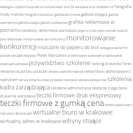
fotografia
katalogów
częstochowa nadruki na koszulkach
druk 3d warszawa
druk na płytach cd
mody kraków
gablota stojąca
fotograf produktowy
gablota aluminiowa
gablota
grafika reklamowa w
wewnętrzna
gablota wisząca
gabloty wystawowe
poznaniu
kasetony reklamowe warszawa
koperty z nadrukiem poznań
koszulki
monitorowanie
polo reklamowe
monitorowanie cen konkurencji
konkurencji
niszczarki do papieru do biur
obsługa prawna firm
Ploter Warszawa
poznań
pieczątki katowice
projektowanie opakowań
projektowanie
przywództwo szkolenie
ranking brokerów forex
opakowań warszawa
reklama na portalu youtube
reklamówki jednorazowe z
reklamy wielkoformatowe
szkolenia
nadrukiem
serwis ploterów
sklep sprzedaż niszczarek
szkolenia eksperckie
kadra zarządzająca
szkolenie administracja
słodycze z logo
tania
teczki firmowe druk ekspresowy
drukarnia warszawa
teczki firmowe z gumką cena
torebki papierowe z
wirtualne biuro w krakowie
nadrukiem
tłocznie płyt
witryny stojące
wirtualny adres w krakowie