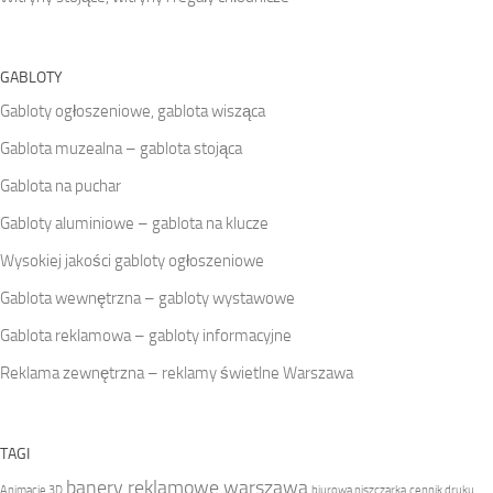
GABLOTY
Gabloty ogłoszeniowe, gablota wisząca
Gablota muzealna – gablota stojąca
Gablota na puchar
Gabloty aluminiowe – gablota na klucze
Wysokiej jakości gabloty ogłoszeniowe
Gablota wewnętrzna – gabloty wystawowe
Gablota reklamowa – gabloty informacyjne
Reklama zewnętrzna – reklamy świetlne Warszawa
TAGI
banery reklamowe warszawa
Animacje 3D
biurowa niszczarka
cennik druku