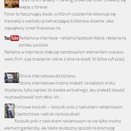
Forex forum analizy – ranking brokerów forex. Dowiedz się
więcej o forexie
Forex to fascynujący świat, w którym codziennie dokonuje się
transakcji o wartości przekraczającej 6 bilionów dolarów. Jako
największy rynek finansowy na …
Reklama w internecie -reklama facebook Kielce, reklama na
portalu youtube
Reklama w internecie stała się nieodzownym elementem sukcesu
wielu firm, a jej znaczenie rośnie z dnia na dzień. W dobie cyfryzacji,
…
Strona internetowa dla biznesu
Strony internetowe można znaleźć na każdym kroku.
Wystarczy tylko zajrzeć do świata wirtualnego, aby znaleźć dowód
na prawdziwość tych słów. Ich …
Firmowe koszulki – koszulki polo z nadrukiem reklamowym.
Częstochowa: nadruki na koszulkach
Koszulki polo z nadrukiem reklamowym to nie tylko modny
element garderoby, ale także skuteczny sposób na promocję