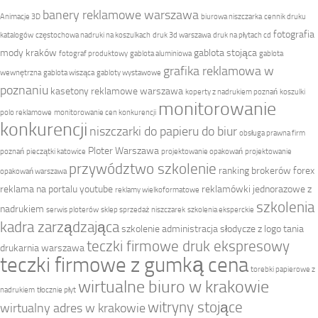
banery reklamowe warszawa
Animacje 3D
biurowa niszczarka
cennik druku
fotografia
katalogów
częstochowa nadruki na koszulkach
druk 3d warszawa
druk na płytach cd
mody kraków
gablota stojąca
fotograf produktowy
gablota aluminiowa
gablota
grafika reklamowa w
wewnętrzna
gablota wisząca
gabloty wystawowe
poznaniu
kasetony reklamowe warszawa
koperty z nadrukiem poznań
koszulki
monitorowanie
polo reklamowe
monitorowanie cen konkurencji
konkurencji
niszczarki do papieru do biur
obsługa prawna firm
Ploter Warszawa
poznań
pieczątki katowice
projektowanie opakowań
projektowanie
przywództwo szkolenie
ranking brokerów forex
opakowań warszawa
reklama na portalu youtube
reklamówki jednorazowe z
reklamy wielkoformatowe
szkolenia
nadrukiem
serwis ploterów
sklep sprzedaż niszczarek
szkolenia eksperckie
kadra zarządzająca
szkolenie administracja
słodycze z logo
tania
teczki firmowe druk ekspresowy
drukarnia warszawa
teczki firmowe z gumką cena
torebki papierowe z
wirtualne biuro w krakowie
nadrukiem
tłocznie płyt
witryny stojące
wirtualny adres w krakowie