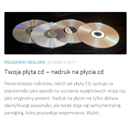
POLIGRAFIA I REKLAMA
29 MARCA 2017
Twoja płyta cd – nadruk na płycie cd
Personalizacja nośników, takich jak płyty CD, zyskuje na
popularności jako sposób na uczczenie wyjątkowych okazji czy
jako oryginalny prezent. Nadruk na płycie nie tylko ułatwia
identyfikację zawartości, ale także staje się sentymentalną
pamiątką, która przywołuje wspomnienia. Wybór...