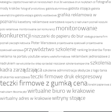
fotografia
katalogów
częstochowa nadruki na koszulkach
druk 3d warszawa
druk na płytach cd
mody kraków
gablota stojąca
fotograf produktowy
gablota aluminiowa
gablota
grafika reklamowa w
wewnętrzna
gablota wisząca
gabloty wystawowe
poznaniu
kasetony reklamowe warszawa
koperty z nadrukiem poznań
koszulki
monitorowanie
polo reklamowe
monitorowanie cen konkurencji
konkurencji
niszczarki do papieru do biur
obsługa prawna firm
Ploter Warszawa
poznań
pieczątki katowice
projektowanie opakowań
projektowanie
przywództwo szkolenie
ranking brokerów forex
opakowań warszawa
reklama na portalu youtube
reklamówki jednorazowe z
reklamy wielkoformatowe
szkolenia
nadrukiem
serwis ploterów
sklep sprzedaż niszczarek
szkolenia eksperckie
kadra zarządzająca
szkolenie administracja
słodycze z logo
tania
teczki firmowe druk ekspresowy
drukarnia warszawa
teczki firmowe z gumką cena
torebki papierowe z
wirtualne biuro w krakowie
nadrukiem
tłocznie płyt
witryny stojące
wirtualny adres w krakowie